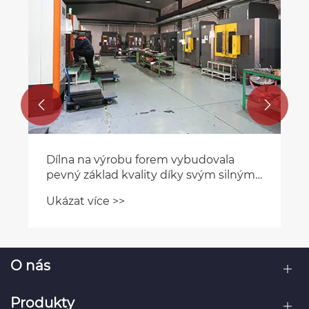


Dílna na výrobu forem vybudovala
pevný základ kvality díky svým silným
schopnostem
Ukázat více >>
O nás
Produkty