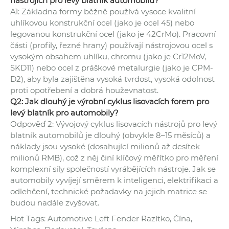
nástrojích pro levý blatník automobilů?
A1: Základna formy běžně používá vysoce kvalitní
uhlíkovou konstrukční ocel (jako je ocel 45) nebo
legovanou konstrukční ocel (jako je 42CrMo). Pracovní
části (profily, řezné hrany) používají nástrojovou ocel s
vysokým obsahem uhlíku, chromu (jako je Cr12MoV,
SKD11) nebo ocel z práškové metalurgie (jako je CPM-
D2), aby byla zajištěna vysoká tvrdost, vysoká odolnost
proti opotřebení a dobrá houževnatost.
Q2: Jak dlouhý je výrobní cyklus lisovacích forem pro
levý blatník pro automobily?
Odpověď 2: Vývojový cyklus lisovacích nástrojů pro levý
blatník automobilů je dlouhý (obvykle 8–15 měsíců) a
náklady jsou vysoké (dosahující milionů až desítek
milionů RMB), což z něj činí klíčový měřítko pro měření
komplexní síly společností vyrábějících nástroje. Jak se
automobily vyvíjejí směrem k inteligenci, elektrifikaci a
odlehčení, technické požadavky na jejich matrice se
budou nadále zvyšovat.
Hot Tags: Automotive Left Fender Razítko, Čína,