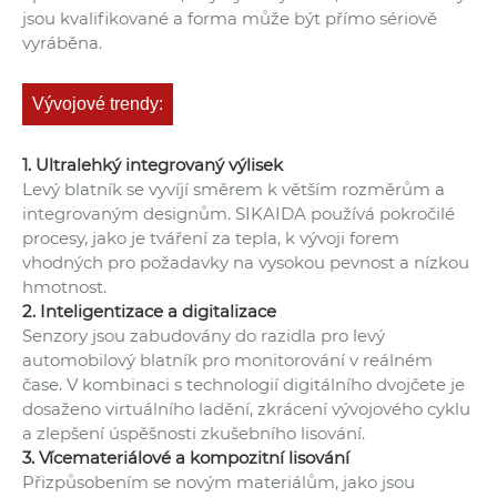
jsou kvalifikované a forma může být přímo sériově
vyráběna.
Vývojové trendy:
1. Ultralehký integrovaný výlisek
Levý blatník se vyvíjí směrem k větším rozměrům a
integrovaným designům. SIKAIDA používá pokročilé
procesy, jako je tváření za tepla, k vývoji forem
vhodných pro požadavky na vysokou pevnost a nízkou
hmotnost.
2. Inteligentizace a digitalizace
Senzory jsou zabudovány do razidla pro levý
automobilový blatník pro monitorování v reálném
čase. V kombinaci s technologií digitálního dvojčete je
dosaženo virtuálního ladění, zkrácení vývojového cyklu
a zlepšení úspěšnosti zkušebního lisování.
3. Vícemateriálové a kompozitní lisování
Přizpůsobením se novým materiálům, jako jsou