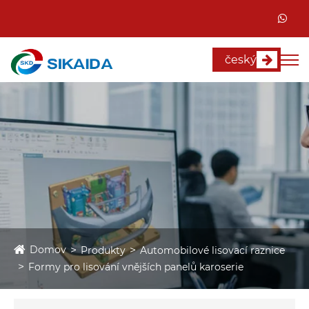
český
Domov
Produkty
Automobilové lisovací raznice
Formy pro lisování vnějších panelů karoserie