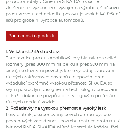
pro automobily v Číně má SIKAIDA rozsáhlé
zkušenosti s výzkumem, vývojem a výrobou, špičkovou
produktovou technologii a poskytuje spolehlivá řešení
lisů pro globální výrobce automobilů.
Podrobnosti o produktu
1. Velká a složitá struktura
Tato raznice pro automobilový levý blatník má velké
rozměry (přes 800 mm na délku a přes 500 mm na
šířku), se složitými povrchy, které vyžadují tvarování
různých zakřivených povrchů a olepování hran,
vyžadující extrémně vysokou přesnost. SIKAIDA se
svým pokročilým designem a technologií zpracování
dokáže dokonale přizpůsobit stylingovým potřebám
různých modelů vozidel.
2. Požadavky na vysokou přesnost a vysoký lesk
Levý blatník je exponovaný povrch a musí být bez
povrchových vad; drsnost povrchu matrice proto musí
být pod Ra0,4. SIKAIDA přísně kontroluje každou fázi