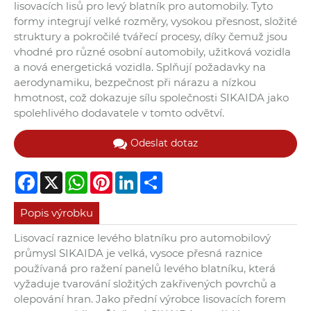
lisovacích lisů pro levý blatník pro automobily. Tyto
formy integrují velké rozměry, vysokou přesnost, složité
struktury a pokročilé tvářecí procesy, díky čemuž jsou
vhodné pro různé osobní automobily, užitková vozidla
a nová energetická vozidla. Splňují požadavky na
aerodynamiku, bezpečnost při nárazu a nízkou
hmotnost, což dokazuje sílu společnosti SIKAIDA jako
spolehlivého dodavatele v tomto odvětví.
Odeslat dotaz
Facebook
X
WhatsApp
Pinterest
LinkedIn
Share
Popis výrobku
Lisovací raznice levého blatníku pro automobilový
průmysl SIKAIDA je velká, vysoce přesná raznice
používaná pro ražení panelů levého blatníku, která
vyžaduje tvarování složitých zakřivených povrchů a
olepování hran. Jako přední výrobce lisovacích forem