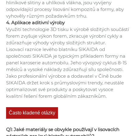
hliníkové slitiny a uhlíková vlákna, jsou vyvíjeny
odpovídající procesy lisování kompozitů a formy, aby
vyhověly různým požadavkům trhu.
4. Aplikace aditivní výroby
Využití technologie 3D tisku k výrobě složitých součástí
forem zvyšuje výkon forem, zkracuje výrobní cykly a
zdůrazňuje výhody výroby složitých struktur.
Lisovací raznice levého blatníku SIKAIDA od
společnosti SIKAIDA je typickým příkladem formy na
panel karoserie automobilu. Jeho vývojový cyklus 8-15
měsíců a vysoké náklady zdůrazňují sílu společnosti.
Jako profesionální výrobce a dodavatel v Číně bude
SIKAIDA držet krok s průmyslovými trendy, neustále
optimalizovat své produkty a poskytovat vysoce
kvalitní řešení forem globálním zákazníkům.
Často kladené otázky
Q1: Jaké materiály se obvykle používají v lisovacích