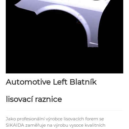
Automotive Left Blatník
lisovací raznice
Jako profesionální výrobce lisovacích forem se
SIKAIDA zaměřuje na výrobu vysoce kvalitních