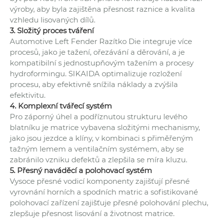
výroby, aby byla zajištěna přesnost raznice a kvalita
vzhledu lisovaných dílů.
3. Složitý proces tváření
Automotive Left Fender Razítko Die integruje více
procesů, jako je tažení, ořezávání a děrování, a je
kompatibilní s jednostupňovým tažením a procesy
hydroformingu. SIKAIDA optimalizuje rozložení
procesu, aby efektivně snížila náklady a zvýšila
efektivitu.
4. Komplexní tvářecí systém
Pro záporný úhel a podříznutou strukturu levého
blatníku je matrice vybavena složitými mechanismy,
jako jsou jezdce a klíny, v kombinaci s přiměřeným
tažným lemem a ventilačním systémem, aby se
zabránilo vzniku defektů a zlepšila se míra kluzu.
5. Přesný naváděcí a polohovací systém
Vysoce přesné vodicí komponenty zajišťují přesné
vyrovnání horních a spodních matric a sofistikované
polohovací zařízení zajišťuje přesné polohování plechu,
zlepšuje přesnost lisování a životnost matrice.