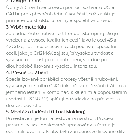
2. Design forem
Úplný 3D návrh se provádí pomocí softwaru UG a
CATIA pro zpřesnění detailů součástí, což zajišťuje
přiměřenou strukturu formy a spolehlivý provoz.
3. Výběr materiálu
Základna Automotive Left Fender Stamping Die je
vyrobena z vysoce kvalitních ocelí, jako je ocel 45 a
42CrMo, zatímco pracovní části používají speciální
oceli, jako je Cr12MoV, zajišťující vysokou tvrdost a
vysokou odolnost proti opotřebení, vhodné pro
dlouhodobé lisování s vysokou intenzitou.
4. Přesné obrábění
Specializované obráběcí procesy včetně hrubování,
vysokorychlostního CNC dokončování, řezání drátem a
jemného leštění v kombinaci s kalením a popouštěním
(tvrdost HRC48-52) splňují požadavky na přesnost a
drsnost povrchu.
5. Montáž a ladění (T0 Trial Molding)
Po sestavení je forma testována na stroji. Procesní
parametry jsou opakovaně upravovány a forma je
optimalizována tak, aby bylo zajištěno, že lisované díly